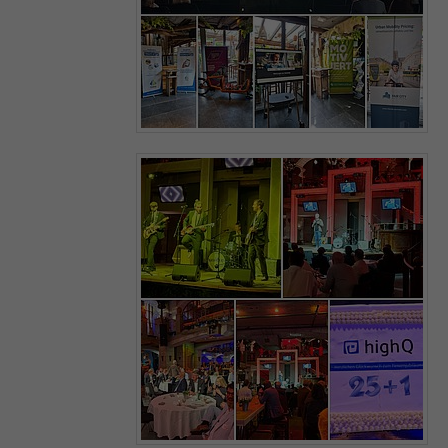
Zweck
durch den Aufruf von:
_paq.push([‚rememberCookieConsentGiven‘,
optionallyExpireConsentInHours]); verkürzt
werden.
Name
matomo_ignore
Anbieter
highQ
Laufzeit
30 Jahre
Zweck
Schließt das Tracking aus.
Name
matomo_sessid
Anbieter
highQ
Laufzeit
14 Tage