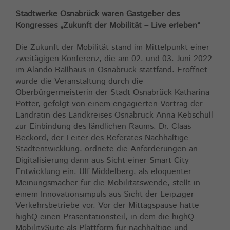
Zweck
Cookie der aktuellen Session
Stadtwerke Osnabrück waren Gastgeber des
Kongresses „Zukunft der Mobilität – Live erleben“
Die Zukunft der Mobilität stand im Mittelpunkt einer
zweitägigen Konferenz, die am 02. und 03. Juni 2022
im Alando Ballhaus in Osnabrück stattfand. Eröffnet
wurde die Veranstaltung durch die
Oberbürgermeisterin der Stadt Osnabrück Katharina
Pötter, gefolgt von einem engagierten Vortrag der
Landrätin des Landkreises Osnabrück Anna Kebschull
zur Einbindung des ländlichen Raums. Dr. Claas
Beckord, der Leiter des Referates Nachhaltige
Stadtentwicklung, ordnete die Anforderungen an
Digitalisierung dann aus Sicht einer Smart City
Entwicklung ein. Ulf Middelberg, als eloquenter
Meinungsmacher für die Mobilitätswende, stellt in
einem Innovationsimpuls aus Sicht der Leipziger
Verkehrsbetriebe vor. Vor der Mittagspause hatte
highQ einen Präsentationsteil, in dem die highQ
MobilitySuite als Plattform für nachhaltige und