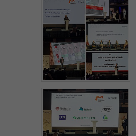
Laufzeit
30 Jahre
Merken, dass der Benutzer die Zustimmung
(oder die Entfernung) gegeben hat. Die
Gültigkeit kann durch den Aufruf von:
Zweck
_paq.push([‘rememberConsentGiven’,
optionallyExpireConsentInHours]) verkürzt
werden.
Name
mtm_cookie_consent
Anbieter
highQ
Laufzeit
30 Jahre
Merken, dass der Benutzer die Zustimmung
zur Speicherung und Verwendung von
Cookies gegeben hat. Die Gültigkeit kann