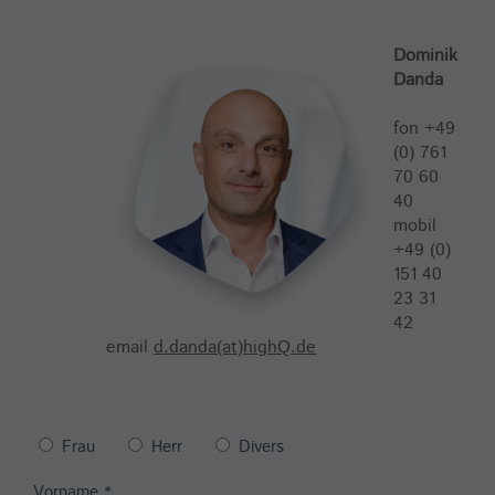
Dominik
Danda
fon +49
(0) 761
70 60
40
mobil
+49 (0)
151 40
23 31
42
email
d.danda(at)highQ.de
Frau
Herr
Divers
Vorname
*