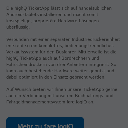
Enthält eine zufallsgenerierte User-ID und
Name
Cookie-Informationen anzeigen
_GRECAPTCHA
Die highQ TicketApp lässt sich auf handelsüblichen
den Zeitpunkt Ihres ersten Besuchs.
Laufzeit
6 Monate
Android-Tablets installieren und macht somit
Anhand dieser ID kann Facebook
Zweck
Anbieter
Google reCaptcha
kostspielige, proprietäre Hardware-Lösungen
wiederkehrende User auf dieser Website
Speicherung der Attribution-Informationen,
überflüssig.
wiedererkennen und die Daten von
Zweck
dem ursprünglich verwendeten Referrer, um
Laufzeit
6 Monate
früheren Besuchen zusammenführen.
die Website zu besuchen
Verbunden mit einer separaten Industriedruckereinheit
Zweck
to provide spam protection.
entsteht so ein komplettes, bedienungsfreundliches
Verkaufssystem für den Busfahrer. Mittlerweile ist die
Name
_pk_ses, _pk_cvar, _pk_hsr
highQ TicketApp auch auf Bordrechnern und
Fahrscheindruckern von drei Anbietern integriert. So
Anbieter
highQ
kann auch bestehende Hardware weiter genutzt und
dabei optimiert in den Einsatz gebracht werden.
Laufzeit
30 Minuten
Auf Wunsch bieten wir Ihnen unsere TicketApp gerne
Kurzlebige Cookies, die Daten für den
Zweck
auch in Verbindung mit unserem Buchhaltungs- und
Besuch temporär speichern
Fahrgeldmanagementsystem
fare
.logiQ an.
Name
mtm_consent
Mehr zu fare.logiQ
Anbieter
highQ