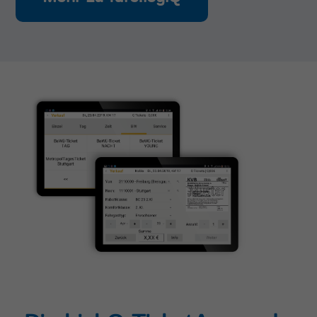
Laufzeit
30 Jahre
Merken, dass der Benutzer die Zustimmung
(oder die Entfernung) gegeben hat. Die
Gültigkeit kann durch den Aufruf von:
Zweck
_paq.push([‘rememberConsentGiven’,
optionallyExpireConsentInHours]) verkürzt
werden.
Name
mtm_cookie_consent
Anbieter
highQ
Laufzeit
30 Jahre
Merken, dass der Benutzer die Zustimmung
zur Speicherung und Verwendung von
Cookies gegeben hat. Die Gültigkeit kann