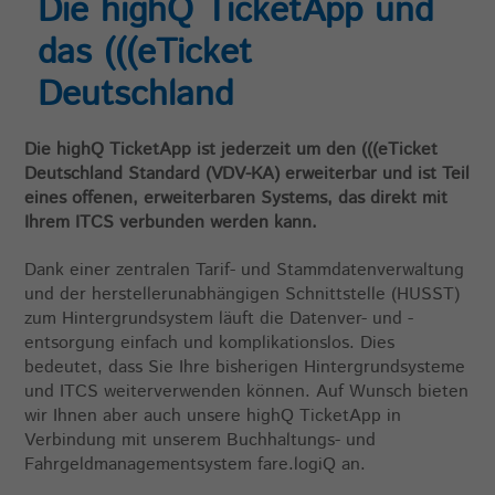
Die highQ TicketApp und
Zweck
durch den Aufruf von:
_paq.push([‚rememberCookieConsentGiven‘,
das (((eTicket
optionallyExpireConsentInHours]); verkürzt
werden.
Deutschland
Name
matomo_ignore
Die highQ TicketApp ist jederzeit um den (((eTicket
Deutschland Standard (VDV-KA) erweiterbar und ist Teil
Anbieter
highQ
eines offenen, erweiterbaren Systems, das direkt mit
Ihrem ITCS verbunden werden kann.
Laufzeit
30 Jahre
Dank einer zentralen Tarif- und Stammdatenverwaltung
Zweck
Schließt das Tracking aus.
und der herstellerunabhängigen Schnittstelle (HUSST)
zum Hintergrundsystem läuft die Datenver- und -
entsorgung einfach und komplikationslos. Dies
Name
matomo_sessid
bedeutet, dass Sie Ihre bisherigen Hintergrundsysteme
und ITCS weiterverwenden können. Auf Wunsch bieten
Anbieter
highQ
wir Ihnen aber auch unsere highQ TicketApp in
Verbindung mit unserem Buchhaltungs- und
Laufzeit
14 Tage
Fahrgeldmanagementsystem fare.logiQ an.