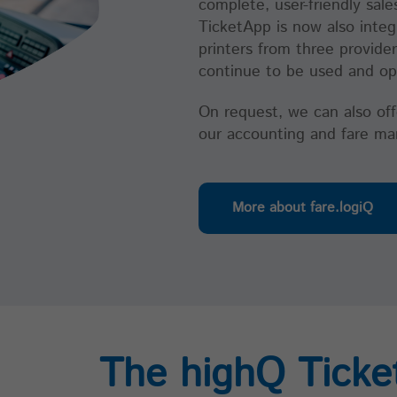
complete, user-friendly sal
TicketApp is now also inte
Name
_pk_ses, _pk_cvar, _pk_hsr
printers from three provide
continue to be used and op
Anbieter
highQ
Laufzeit
30 Minuten
On request, we can also off
our accounting and fare 
Kurzlebige Cookies, die Daten für den Besuch
Zweck
temporär speichern
More about fare.logiQ
Name
mtm_consent
Anbieter
highQ
Laufzeit
30 Jahre
Merken, dass der Benutzer die Zustimmung (oder
The highQ Ticke
die Entfernung) gegeben hat. Die Gültigkeit kann
Zweck
durch den Aufruf von: