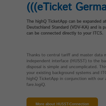
_paq.push([‘rememberConsentGiven’,
(((eTicket Germ
optionallyExpireConsentInHours]) verkürzt werden.
Name
mtm_cookie_consent
The highQ TicketApp can be expanded at 
Deutschland Standard (VDV-KA) and is pa
Anbieter
highQ
can be connected directly to your ITCS.
Laufzeit
30 Jahre
Merken, dass der Benutzer die Zustimmung zur
Thanks to central tariff and master dat
Speicherung und Verwendung von Cookies gegebe
independent interface (HUSST) to the ba
Zweck
hat. Die Gültigkeit kann durch den Aufruf von:
disposal is simple and uncomplicated. Th
_paq.push([‚rememberCookieConsentGiven‘,
optionallyExpireConsentInHours]); verkürzt werden.
your existing background systems and ITC
highQ TicketApp in conjunction with ou
fare.logiQ.
Name
matomo_ignore
Anbieter
highQ
More about HUSST-Connection