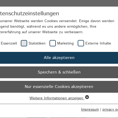
tenschutzeinstellungen
Banking Solutions
The Company
Conta
 unserer Webseite werden Cookies verwendet. Einige davon werden
ngend benötigt, während es uns andere ermöglichen, Ihre
zererfahrung auf unserer Webseite zu verbessern.
| highQ
Mobile Ticketing
Essenziell
Statistiken
Marketing
Externe Inhalte
Alle akzeptieren
Speichern & schließen
Nur essenzielle Cookies akzeptieren
Weitere Informationen anzeigen
senziell
senzielle Cookies werden für grundlegende Funktionen der Webseite
Impressum
|
privacy p
nötigt. Dadurch ist gewährleistet, dass die Webseite einwandfrei