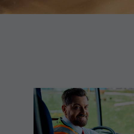
M
Di
E
Wi
In