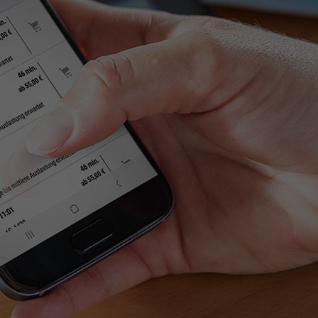
cs.
,
g
g
.
ng
lgt