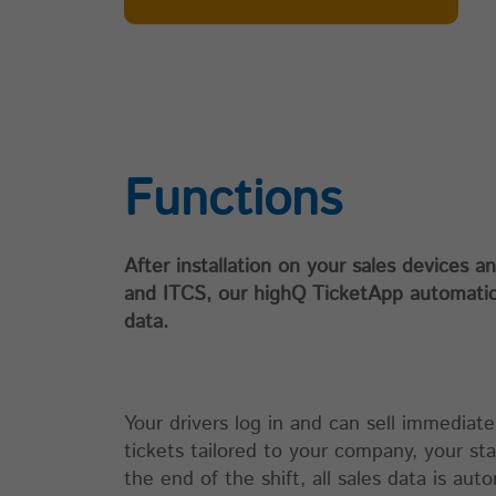
Laufzeit
30 Jahre
Zweck
Schließt das Tracking aus.
Name
matomo_sessid
Anbieter
highQ
Functions
Laufzeit
14 Tage
After installation on your sales devices
Zweck
Cookie der aktuellen Session
and ITCS, our highQ TicketApp automaticall
data.
Your drivers log in and can sell immediate
tickets tailored to your company, your sta
the end of the shift, all sales data is au