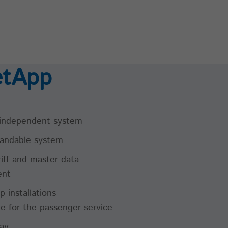
etApp
independent system
andable system
riff and master data
nt
p installations
le for the passenger service
lay