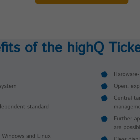
fits of the highQ Tick
Hardware-
system
Open, exp
Central ta
ndependent standard
manageme
Further ap
are possib
S, Windows and Linux
Clear disp