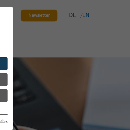
DE
EN
ct
Newsletter
olicy