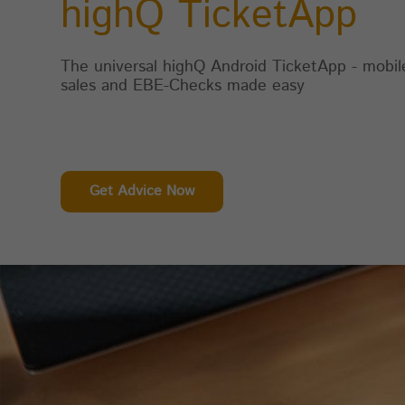
highQ TicketApp
fu
The universal highQ Android TicketApp - mobil
sales and EBE-Checks made easy
St
Di
An
CA
So
de
Get Advice Now
In
Se
zu
de
Di
zu
au
un
un
wi
Da