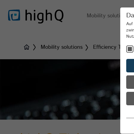
Da
Mobility solutions
Auf
zwi
Nut
Mobility solutions
Efficiency Tools 
Es
Es
be