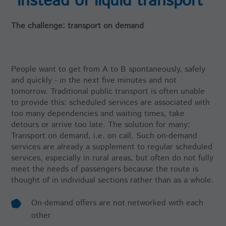
instead of liquid transport
Enthält eine zufallsgenerierte User-ID und
Name
Cookie-Informationen anzeigen
_GRECAPTCHA
den Zeitpunkt Ihres ersten Besuchs.
Laufzeit
6 Monate
Anhand dieser ID kann Facebook
The challenge: transport on demand
Zweck
Anbieter
Google reCaptcha
wiederkehrende User auf dieser Website
Speicherung der Attribution-Informationen,
wiedererkennen und die Daten von
Zweck
dem ursprünglich verwendeten Referrer, um
Laufzeit
6 Monate
früheren Besuchen zusammenführen.
die Website zu besuchen
People want to get from A to B spontaneously, safely
Zweck
to provide spam protection.
and quickly - in the next five minutes and not
tomorrow. Traditional public transport is often unable
Name
_pk_ses, _pk_cvar, _pk_hsr
to provide this: scheduled services are associated with
too many dependencies and waiting times, take
Anbieter
highQ
detours or arrive too late. The solution for many:
Transport on demand, i.e. on call. Such on-demand
Laufzeit
30 Minuten
services are already a supplement to regular scheduled
services, especially in rural areas, but often do not fully
Kurzlebige Cookies, die Daten für den
Zweck
meet the needs of passengers because the route is
Besuch temporär speichern
thought of in individual sections rather than as a whole.
On-demand offers are not networked with each
Name
mtm_consent
other
Anbieter
highQ