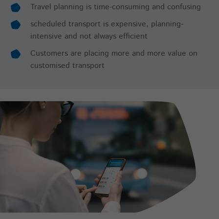
Travel planning is time-consuming and confusing
Laufzeit
30 Jahre
scheduled transport is expensive, planning-
intensive and not always efficient
Merken, dass der Benutzer die Zustimmung
(oder die Entfernung) gegeben hat. Die
Customers are placing more and more value on
Gültigkeit kann durch den Aufruf von:
customised transport
Zweck
_paq.push([‘rememberConsentGiven’,
optionallyExpireConsentInHours]) verkürzt
werden.
Name
mtm_cookie_consent
Anbieter
highQ
Laufzeit
30 Jahre
Merken, dass der Benutzer die Zustimmung
zur Speicherung und Verwendung von
Cookies gegeben hat. Die Gültigkeit kann