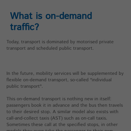
Zweck
durch den Aufruf von:
_paq.push([‚rememberCookieConsentGiven‘,
What is on-demand
optionallyExpireConsentInHours]); verkürzt
werden.
traffic?
Name
matomo_ignore
Today, transport is dominated by motorised private
transport and scheduled public transport.
Anbieter
highQ
Laufzeit
30 Jahre
In the future, mobility services will be supplemented by
Zweck
Schließt das Tracking aus.
flexible on-demand transport, so-called "individual
public transport".
Name
matomo_sessid
This on-demand transport is nothing new in itself:
passengers book it in advance and the bus then travels
Anbieter
highQ
to their desired stop. A similar model also exists with
call-and-collect taxis (AST) such as on-call taxis.
Laufzeit
14 Tage
Sometimes these call at the specified stops, in other