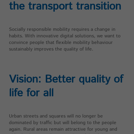
Zweck
durch den Aufruf von:
the transport transition
_paq.push([‚rememberCookieConsentGiven‘,
optionallyExpireConsentInHours]); verkürzt
werden.
Socially responsible mobility requires a change in
habits. With innovative digital solutions, we want to
Name
matomo_ignore
convince people that flexible mobility behaviour
sustainably improves the quality of life.
Anbieter
highQ
Laufzeit
30 Jahre
Vision: Better quality of
Zweck
Schließt das Tracking aus.
life for all
Name
matomo_sessid
Anbieter
highQ
Urban streets and squares will no longer be
dominated by traffic but will belong to the people
Laufzeit
14 Tage
again. Rural areas remain attractive for young and