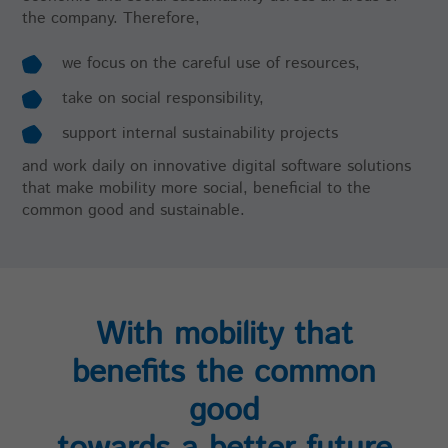
Enthält eine zufallsgenerierte User-ID und
the company. Therefore,
Name
Cookie-Informationen anzeigen
_GRECAPTCHA
den Zeitpunkt Ihres ersten Besuchs.
Laufzeit
6 Monate
Anhand dieser ID kann Facebook
Zweck
Anbieter
Google reCaptcha
we focus on the careful use of resources,
wiederkehrende User auf dieser Website
Speicherung der Attribution-Informationen,
wiedererkennen und die Daten von
take on social responsibility,
Zweck
dem ursprünglich verwendeten Referrer, um
Laufzeit
6 Monate
früheren Besuchen zusammenführen.
die Website zu besuchen
support internal sustainability projects
Zweck
to provide spam protection.
and work daily on innovative digital software solutions
Name
_pk_ses, _pk_cvar, _pk_hsr
that make mobility more social, beneficial to the
common good and sustainable.
Anbieter
highQ
Laufzeit
30 Minuten
Kurzlebige Cookies, die Daten für den
With mobility that
Zweck
Besuch temporär speichern
benefits the common
good
Name
mtm_consent
Anbieter
highQ