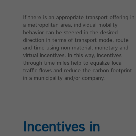
Laufzeit
30 Jahre
Zweck
Schließt das Tracking aus.
If there is an appropriate transport offering in
a metropolitan area, individual mobility
behavior can be steered in the desired
Name
matomo_sessid
direction in terms of transport mode, route
Anbieter
highQ
and time using non-material, monetary and
virtual incentives. In this way, incentives
Laufzeit
14 Tage
through time miles help to equalize local
traffic flows and reduce the carbon footprint
Zweck
Cookie der aktuellen Session
in a municipality and/or company.
Incentives in