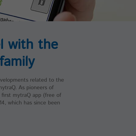
l with the
family
he
developments related to the
mytraQ. As pioneers of
first mytraQ app (free of
014, which has since been