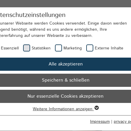
tenschutzeinstellungen
Banking Solutions
The Company
Conta
 unserer Webseite werden Cookies verwendet. Einige davon werden
ngend benötigt, während es uns andere ermöglichen, Ihre
zererfahrung auf unserer Webseite zu verbessern.
| highQ
Mobility Assistant
Essenziell
Statistiken
Marketing
Externe Inhalte
Alle akzeptieren
Speichern & schließen
Nur essenzielle Cookies akzeptieren
Weitere Informationen anzeigen
senziell
senzielle Cookies werden für grundlegende Funktionen der Webseite
Impressum
|
privacy p
nötigt. Dadurch ist gewährleistet, dass die Webseite einwandfrei