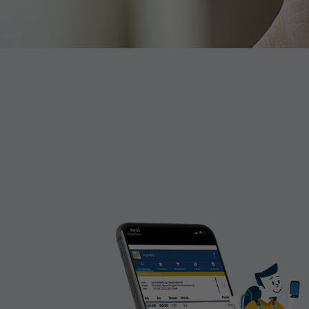
M
Di
E
Wi
In