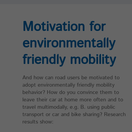
_paq.push([‘rememberConsentGiven’,
optionallyExpireConsentInHours]) verkürzt werden.
Motivation for
Name
mtm_cookie_consent
environmentally
Anbieter
highQ
Laufzeit
30 Jahre
friendly mobility
Merken, dass der Benutzer die Zustimmung zur
Speicherung und Verwendung von Cookies gegebe
Zweck
hat. Die Gültigkeit kann durch den Aufruf von:
And how can road users be motivated to
_paq.push([‚rememberCookieConsentGiven‘,
adopt environmentally friendly mobility
optionallyExpireConsentInHours]); verkürzt werden.
behavior? How do you convince them to
leave their car at home more often and to
travel multimodally, e.g. B. using public
Name
matomo_ignore
transport or car and bike sharing? Research
Anbieter
highQ
results show: