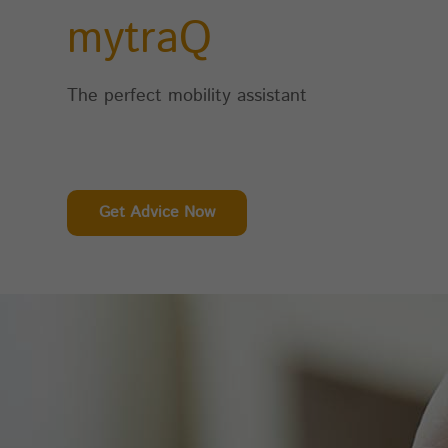
fu
mytraQ
The perfect mobility assistant
St
Di
An
CA
So
de
Get Advice Now
In
Se
zu
de
Di
zu
au
un
un
wi
Da