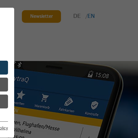
DE
EN
ct
Newsletter
olicy