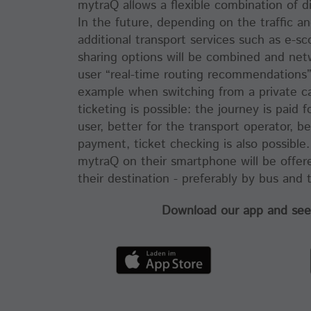
mytraQ allows a flexible combination of d
In the future, depending on the traffic a
Name
_pk_ses, _pk_cvar, _pk_hsr
additional transport services such as e-sc
sharing options will be combined and net
Anbieter
highQ
user “real-time routing recommendations”
Laufzeit
30 Minuten
example when switching from a private car
ticketing is possible: the journey is paid f
Kurzlebige Cookies, die Daten für den Besuch
Zweck
user, better for the transport operator, b
temporär speichern
payment, ticket checking is also possibl
mytraQ on their smartphone will be offer
Name
mtm_consent
their destination - preferably by bus and t
Anbieter
highQ
Download our app and see 
Laufzeit
30 Jahre
Merken, dass der Benutzer die Zustimmung (oder
die Entfernung) gegeben hat. Die Gültigkeit kann
Zweck
durch den Aufruf von: