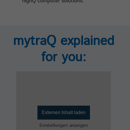
highQ computer solutions.
mytraQ explained
for you:
Externen Inhalt laden
Einstellungen anzeigen