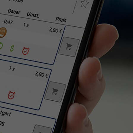
cs.
,
g
g
.
ng
lgt